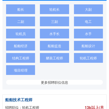
船长
轮机长
大副
二副
三副
电工
轮机员
水手长
水手
船舶经济
船舶监造
船舶设计
结构工程师
舾装工程师
轮机工程师
项目经理
更多招聘职位信息
船舶技术工程师
13k以上/月
招聘职位：轮机工程师