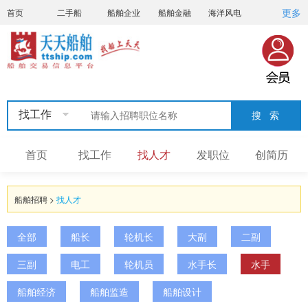
更多
首页
二手船
船舶企业
船舶金融
海洋风电
船员招聘
船员联盟
找工作
首页
找工作
找人才
发职位
创简历
船舶招聘
>
找人才
全部
船长
轮机长
大副
二副
三副
电工
轮机员
水手长
水手
船舶经济
船舶监造
船舶设计