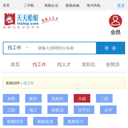
更多
首页
二手船
船舶企业
船舶金融
海洋风电
船员招聘
船员联盟
找工作
首页
找工作
找人才
发职位
创简历
船舶招聘
>
找工作
全部
船长
轮机长
大副
二副
三副
电工
轮机员
水手长
水手
船舶经济
船舶监造
船舶设计